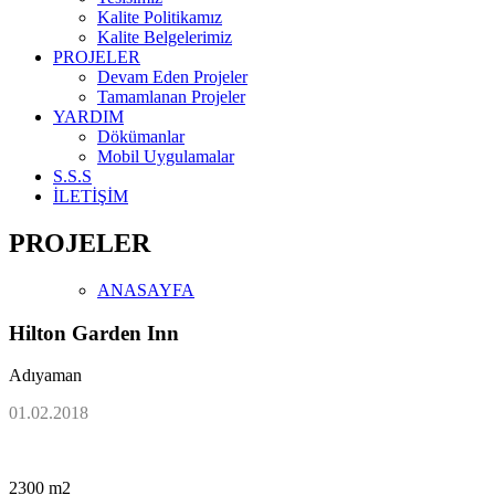
Kalite Politikamız
Kalite Belgelerimiz
PROJELER
Devam Eden Projeler
Tamamlanan Projeler
YARDIM
Dökümanlar
Mobil Uygulamalar
S.S.S
İLETİŞİM
PROJELER
ANASAYFA
Hilton Garden Inn
Adıyaman
01.02.2018
2300 m2