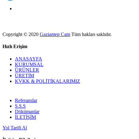
Copyright © 2020
Gaziantep Cam
Tüm hakları saklıdır.
Hızlı
Erişim
ANASAYFA
KURUMSAL
ÜRÜNLER
ÜRETİM
KVKK & POLİTİKALARIMIZ
Referanslar
S.S.S
Dökümanlar
İLETİŞİM
Yol Tarifi Al