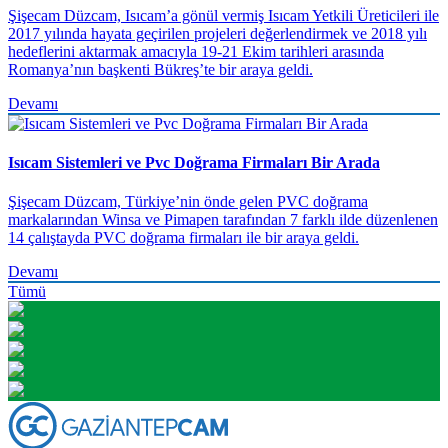
Şişecam Düzcam, Isıcam’a gönül vermiş Isıcam Yetkili Üreticileri ile
2017 yılında hayata geçirilen projeleri değerlendirmek ve 2018 yılı
hedeflerini aktarmak amacıyla 19-21 Ekim tarihleri arasında
Romanya’nın başkenti Bükreş’te bir araya geldi.
Devamı
Isıcam Sistemleri ve Pvc Doğrama Firmaları Bir Arada
​Şişecam Düzcam, Türkiye’nin önde gelen PVC doğrama
markalarından Winsa ve Pimapen tarafından 7 farklı ilde düzenlenen
14 çalıştayda PVC doğrama firmaları ile bir araya geldi.
Devamı
Tümü