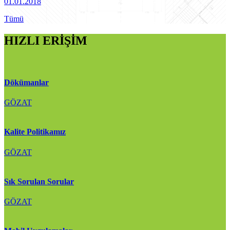
01.01.2018
Tümü
HIZLI ERİŞİM
Dökümanlar
GÖZAT
Kalite Politikamız
GÖZAT
Sık Sorulan Sorular
GÖZAT