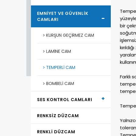
Temper
EMNIYET VE GÜVENLIK
yüzeyle
CAMLARI
bir çek
soğutm
KURŞUN GEÇIRMEZ CAM
işlemsi
kırıldı
LAMINE CAM
yaralan
kullanı
TEMPERLI CAM
Farklı 
BOMBELI CAM
temper
temperl
SES KONTROL CAMLARI
Temper
RENKSIZ DÜZCAM
Yalnızc
toleran
RENKLI DÜZCAM
Temperl