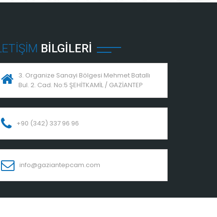
LETIŞIM
BILGILERI
3. Organize Sanayi Bölgesi Mehmet Batallı
Bul. 2. Cad. No:5 ŞEHİTKAMİL / GAZİANTEP
+90 (342) 337 96 96
info@gaziantepcam.com