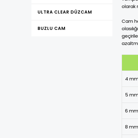
olarak 
ULTRA CLEAR DÜZCAM
Cam ham
BUZLU CAM
olasılı
geçiril
azaltm
4 m
5 m
6 m
8 m