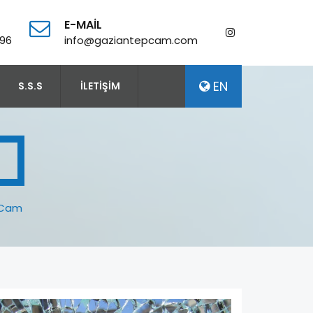
E-MAIL
 96
info@gaziantepcam.com
EN
S.S.S
İLETİŞİM
 Cam