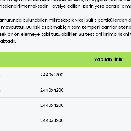
nitelendirilmemektedir. Tavsiye edilen izlerin yere paralel olma
urunda bulunabilen mikroskopik Nikel Sülfit partiküllerden d
ğı mevcuttur. Bu riski azaltmak için tam temperli camlar iste
erek bir ön elemeye tabi tutulabilirler. Bu test ani kırılma 
aktadır.
Yapılabilirlik
m
2440x2700
m
2440x4200
m
2440x4200
m
2440x4200