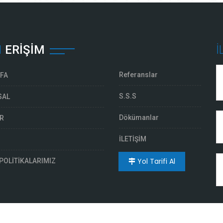
I
ERIŞIM
İ
Referanslar
FA
S.S.S
SAL
Dökümanlar
R
İLETİŞİM
Yol Tarifi Al
POLİTİKALARIMIZ