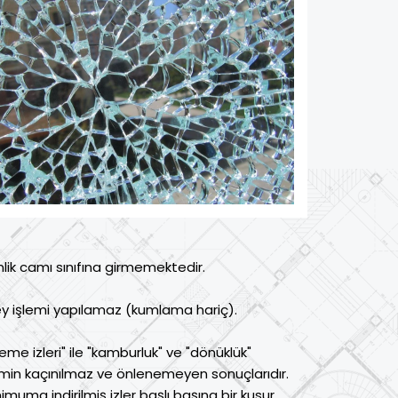
lik camı sınıfına girmemektedir.
y işlemi yapılamaz (kumlama hariç).
leme izleri" ile "kamburluk" ve "dönüklük"
şlemin kaçınılmaz ve önlenemeyen sonuçlarıdır.
muma indirilmiş izler başlı başına bir kusur