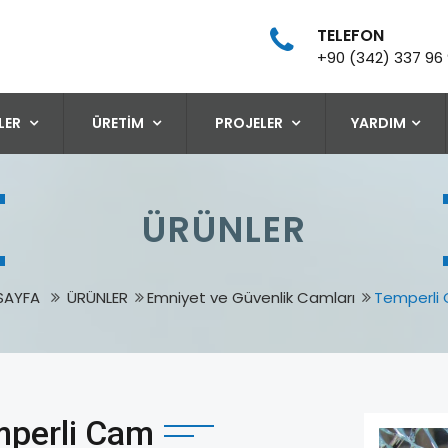
TELEFON
+90 (342) 337 96
LER
ÜRETİM
PROJELER
YARDIM
ÜRÜNLER
SAYFA
ÜRÜNLER
Emniyet ve Güvenlik Camları
Temperli
perli Cam