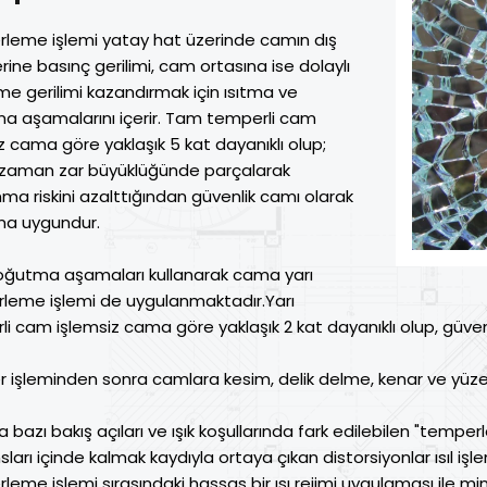
leme işlemi yatay hat üzerinde camın dış
rine basınç gerilimi, cam ortasına ise dolaylı
me gerilimi kazandırmak için ısıtma ve
a aşamalarını içerir. Tam temperli cam
z cama göre yaklaşık 5 kat dayanıklı olup;
ğı zaman zar büyüklüğünde parçalarak
ma riskini azalttığından güvenlik camı olarak
ma uygundur.
soğutma aşamaları kullanarak cama yarı
leme işlemi de uygulanmaktadır.Yarı
i cam işlemsiz cama göre yaklaşık 2 kat dayanıklı olup, güven
 işleminden sonra camlara kesim, delik delme, kenar ve yüze
a bazı bakış açıları ve ışık koşullarında fark edilebilen "temper
sları içinde kalmak kaydıyla ortaya çıkan distorsiyonlar ısıl i
eme işlemi sırasındaki hassas bir ısı rejimi uygulaması ile mini